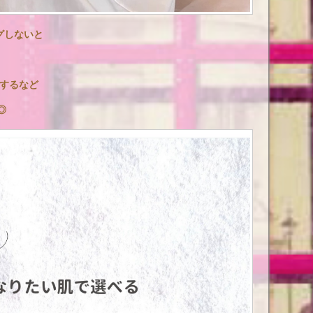
グしないと
スするなど
◎