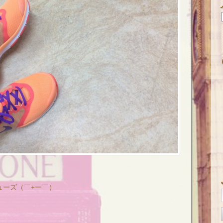
ューズ（￣+ー￣）