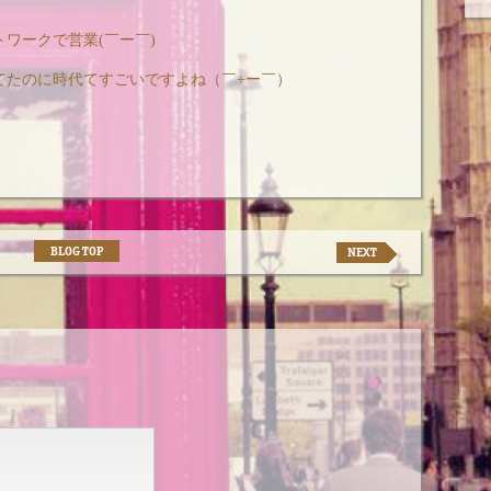
ワークで営業(￣ー￣)
てたのに時代てすごいですよね（￣+ー￣）
BLOG TOP
NEXT