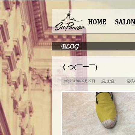
HOME
SALO
BLOG
くつ(￣ー￣)
2015年02月27日
お店
投稿者 