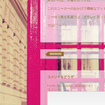
黄色いのは、伊藤さんですね。
このスニーカーのおかげで機敏なフット
こーゆう靴を私服では、ダサいと思っ
では(￣ー￣)
PREVIOUS
コメントをどうぞ
*
が付いている項目は、必須項目です！
コメント